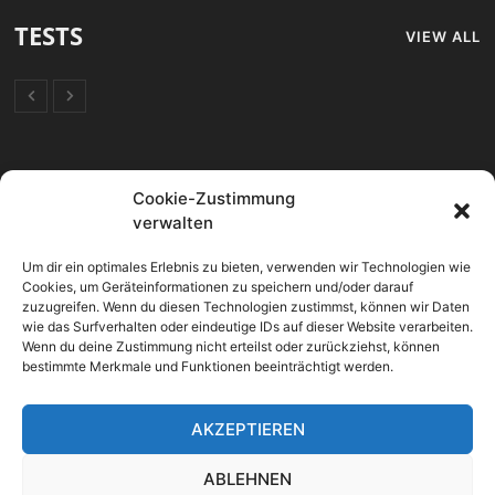
TESTS
VIEW ALL
FORUM
Cookie-Zustimmung
verwalten
Mikrocontroller
Um dir ein optimales Erlebnis zu bieten, verwenden wir Technologien wie
OpenHAB 2 Allgemein
Cookies, um Geräteinformationen zu speichern und/oder darauf
zuzugreifen. Wenn du diesen Technologien zustimmst, können wir Daten
SmartHome Allgemein
wie das Surfverhalten oder eindeutige IDs auf dieser Website verarbeiten.
Wenn du deine Zustimmung nicht erteilst oder zurückziehst, können
Sonoff Geräte
bestimmte Merkmale und Funktionen beeinträchtigt werden.
Vorschläge & Verbesserungen
AKZEPTIEREN
ABLEHNEN