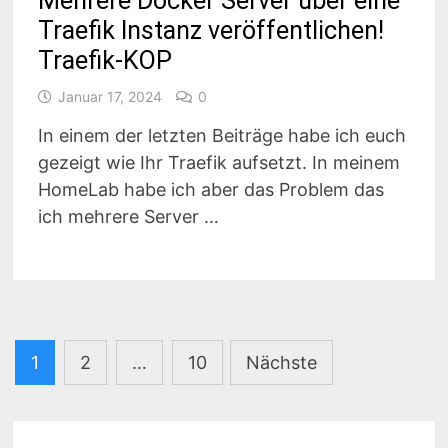
Mehrere Docker Server über eine
Traefik Instanz veröffentlichen!
Traefik-KOP
Januar 17, 2024
0
In einem der letzten Beiträge habe ich euch
gezeigt wie Ihr Traefik aufsetzt. In meinem
HomeLab habe ich aber das Problem das
ich mehrere Server …
Seitennummerierung
1
2
…
10
Nächste
der
Beiträge