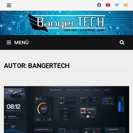
Zurück
zum
MENÜ
Inhalt
MENÜ
AUTOR:
BANGERTECH