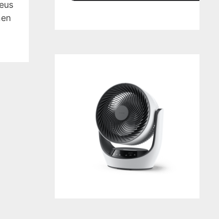
seus
nen