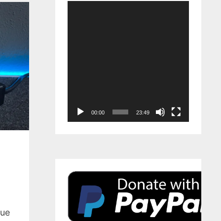
Video-
Player
00:00
23:49
eue