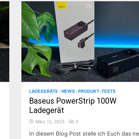
LADEGERÄTE
/
NEWS
/
PRODUKT-TESTS
Baseus PowerStrip 100W
Ladegerät
März 12, 2023
0
In diesem Blog Post stelle ich Euch das n