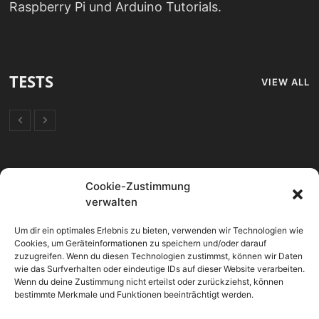
Raspberry Pi und Arduino Tutorials.
TESTS
VIEW ALL
FORUM
Cookie-Zustimmung
verwalten
Mikrocontroller
Um dir ein optimales Erlebnis zu bieten, verwenden wir Technologien wie
OpenHAB 2 Allgemein
Cookies, um Geräteinformationen zu speichern und/oder darauf
zuzugreifen. Wenn du diesen Technologien zustimmst, können wir Daten
SmartHome Allgemein
wie das Surfverhalten oder eindeutige IDs auf dieser Website verarbeiten.
Wenn du deine Zustimmung nicht erteilst oder zurückziehst, können
Sonoff Geräte
bestimmte Merkmale und Funktionen beeinträchtigt werden.