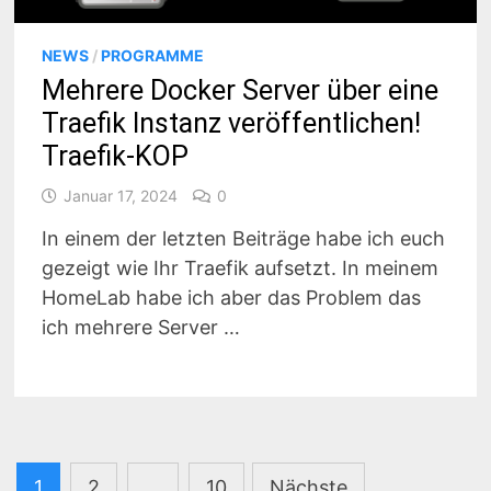
NEWS
/
PROGRAMME
Mehrere Docker Server über eine
Traefik Instanz veröffentlichen!
Traefik-KOP
Januar 17, 2024
0
In einem der letzten Beiträge habe ich euch
gezeigt wie Ihr Traefik aufsetzt. In meinem
HomeLab habe ich aber das Problem das
ich mehrere Server …
Seitennummerierung
1
2
…
10
Nächste