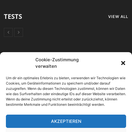
TESTS
VIEW ALL
FORUM
Cookie-Zustimmung
verwalten
Mikrocontroller
Um dir ein optimales Erlebnis zu bieten, verwenden wir Technologien wie
OpenHAB 2 Allgemein
Cookies, um Geräteinformationen zu speichern und/oder darauf
zuzugreifen. Wenn du diesen Technologien zustimmst, können wir Daten
SmartHome Allgemein
wie das Surfverhalten oder eindeutige IDs auf dieser Website verarbeiten.
Wenn du deine Zustimmung nicht erteilst oder zurückziehst, können
bestimmte Merkmale und Funktionen beeinträchtigt werden.
Sonoff Geräte
Vorschläge & Verbesserungen
AKZEPTIEREN