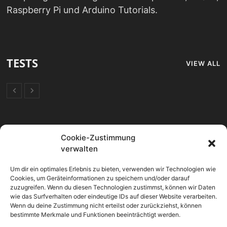
Raspberry Pi und Arduino Tutorials.
TESTS
VIEW ALL
FORUM
Cookie-Zustimmung
verwalten
Mikrocontroller
Um dir ein optimales Erlebnis zu bieten, verwenden wir Technologien wie
OpenHAB 2 Allgemein
Cookies, um Geräteinformationen zu speichern und/oder darauf
zuzugreifen. Wenn du diesen Technologien zustimmst, können wir Daten
SmartHome Allgemein
wie das Surfverhalten oder eindeutige IDs auf dieser Website verarbeiten.
Wenn du deine Zustimmung nicht erteilst oder zurückziehst, können
bestimmte Merkmale und Funktionen beeinträchtigt werden.
Sonoff Geräte