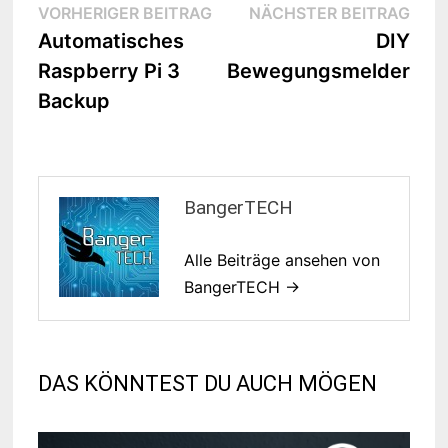
Beitragsnavigation
Vorheriger
Näch
VORHERIGER BEITRAG
NÄCHSTER BEITRAG
Beitrag:
Beit
Automatisches
DIY
Raspberry Pi 3
Bewegungsmelder
Backup
BangerTECH
Alle Beiträge ansehen von
BangerTECH →
DAS KÖNNTEST DU AUCH MÖGEN