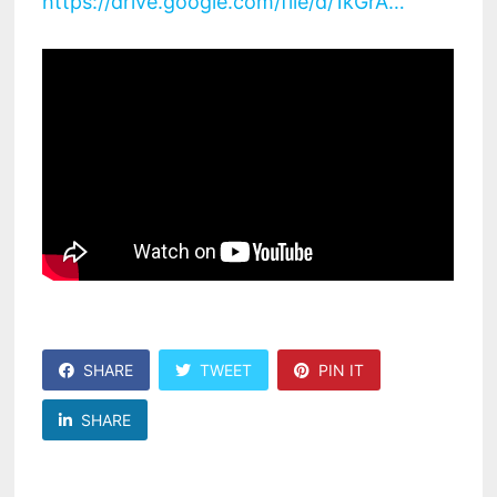
https://drive.google.com/file/d/1kGrA…
SHARE
TWEET
PIN IT
SHARE