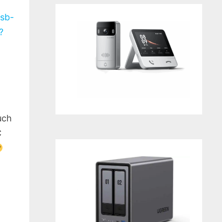
usb-
?
uch
C