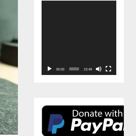
Video-
Player
00:00
23:49