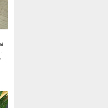
ei
t
n